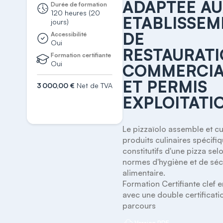
ADAPTÉE A
Durée de formation
ETABLISSEMENTS
120 heures (20
ETABLISSEM
DE
jours)
DE
RESTAURATION
Accessibilité
Oui
COMMERCIALE
RESTAURAT
Formation certifiante
ET PERMIS
Oui
COMMERCIA
EXPLOITATION
ET PERMIS
3 000,00 €
Net de TVA
EXPLOITATI
S'inscrire
Le pizzaïolo assemble et cui
produits culinaires spécifiq
constitutifs d'une pizza selo
normes d'hygiène et de sécu
alimentaire. 

Formation Certifiante clef e
avec une double certificatio
Version PDF