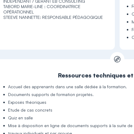
INDÉPENDANT / GÉRANT EB CONSULTING
F
TABORD MARIE-LINE : COORDINATRICE
OPÉRATIONNEL
Q
STEEVE NANNETTE: RESPONSABLE PÉDAGOGIQUE
M
F
C
Ressources techniques e
Accueil des apprenants dans une salle dédiée à la formation.
Documents supports de formation projetés.
Exposés théoriques
Etude de cas concrets
Quiz en salle
Mise à disposition en ligne de documents supports à la suite de 
travaux individuels et par groupe