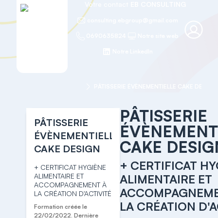
Votre contact
EB CONSULTING
consulting.ebgroup@gmail.com
0690635824
Notre site web
Notre LinkedIn
Accueil
Categorie 6
PÂTISSERIE ÉVÈNEMENTIELLE CAKE DESIGN
PÂTISSERIE
PÂTISSERIE
ÉVÈNEMENT
ÉVÈNEMENTIELLE
CAKE DESIG
CAKE DESIGN
+ CERTIFICAT H
+ CERTIFICAT HYGIÈNE
ALIMENTAIRE ET
ALIMENTAIRE ET
ACCOMPAGNEMENT À
ACCOMPAGNEME
LA CRÉATION D'ACTIVITÉ
LA CRÉATION D'A
Formation créée le
22/02/2022. Dernière