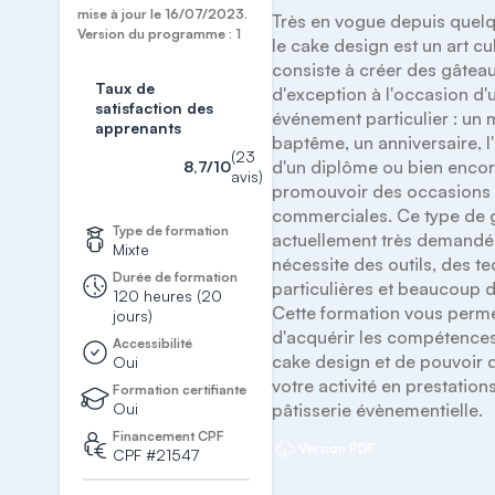
mise à jour le 16/07/2023.
Très en vogue depuis quelq
Version du programme : 1
le cake design est un art cul
consiste à créer des gâteau
Taux de
d'exception à l'occasion d'u
satisfaction des
événement particulier : un 
apprenants
baptême, un anniversaire, l'
(23
d'un diplôme ou bien encor
8,7/10
avis)
promouvoir des occasions 
commerciales. Ce type de g
Type de formation
actuellement très demandé m
Mixte
nécessite des outils, des te
Durée de formation
particulières et beaucoup de
120 heures (20
Cette formation vous perme
jours)
d'acquérir les compétences
Accessibilité
cake design et de pouvoir 
Oui
votre activité en prestations
Formation certifiante
Oui
pâtisserie évènementielle.
Financement CPF
Version PDF
CPF #21547