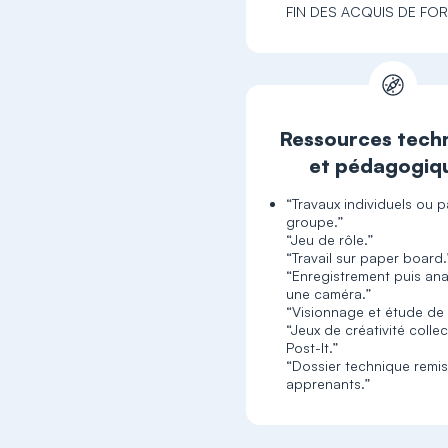
FIN DES ACQUIS DE FO
Ressources tech
et pédagogiq
“Travaux individuels ou p
groupe.”
“Jeu de rôle.”
“Travail sur paper board.
“Enregistrement puis an
une caméra.”
“Visionnage et étude de f
“Jeux de créativité collec
Post-It.”
“Dossier technique remis
apprenants.”