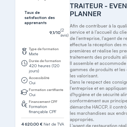
TRAITEUR - EVE
PLANNER
Taux de
satisfaction des
apprenants
Afin de contribuer à la quali
(2
service et à l’accueil du clie
9,1/10
avis)
de l’entreprise, l’agent de r
effectue la réception des ma
Type de formation
premières et réalise les pre
Mixte
traitements des produits ali
Durée de formation
Il assemble et accommode 
420 heures (120
gammes de produits et les 
jours)
les valorisant.

Accessibilité
Dans le respect des consig
Oui
l'entreprise et en appliquant
Formation certifiante
d'hygiène et de sécurité ali
Oui
conformément aux principes
Financement CPF
Formation
démarche HACCP, il contrôl
finançable CPF
les marchandises aux endro
appropriés.

4 620,00 €
Net de TVA
L’agent de restauration réali