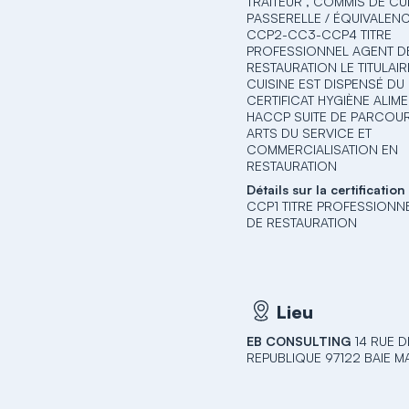
TRAITEUR , COMMIS DE CU
PASSERELLE / ÉQUIVALENC
CCP2-CC3-CCP4 TITRE
PROFESSIONNEL AGENT D
RESTAURATION LE TITULAI
CUISINE EST DISPENSÉ DU
CERTIFICAT HYGIÈNE ALIM
HACCP SUITE DE PARCOUR
ARTS DU SERVICE ET
COMMERCIALISATION EN
RESTAURATION
Détails sur la certification
CCP1 TITRE PROFESSIONN
DE RESTAURATION
Lieu
EB CONSULTING
14 RUE D
REPUBLIQUE 97122 BAIE M