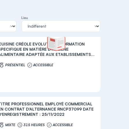
Lieu
CUISINE CRÉOLE EVOLUTIVE + FORMATION
SPECIFIQUE EN MATIÈRE D'HYGIÈNE
ALIMENTAIRE ADAPTÉE AUX ETABLISSEMENTS
DE RESTAURATION COMMERCIALE + PERMIS
EXPLOITATION OUVERTURE D'UN DÉBIT DE
PRÉSENTIEL
ACCESSIBLE
BOISSON ALCOOLISÉ
TITRE PROFESSIONNEL EMPLOYÉ COMMERCIAL
EN CONTRAT D'ALTERNANCE RNCP37099 DATE
D'ENREGISTREMENT : 25/11/2022
MIXTE
315 HEURES
ACCESSIBLE