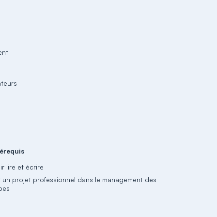
ent
ateurs
érequis
r lire et écrire
r un projet professionnel dans le management des
pes