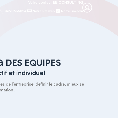
Votre contact
EB CONSULTING
0690635824
Notre site web
Notre LinkedIn
 DES EQUIPES
f et individuel
 de l’entreprise, définir le cadre, mieux se 
rmation .