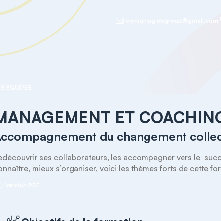
consulting.ebgroup@gmail.com
S EQUIPES
MANAGEMENT ET COACHING
ccompagnement du changement collecti
edécouvrir ses collaborateurs, les accompagner vers le  succès
onnaître, mieux s’organiser, voici les thèmes forts de cette fo
Version PDF